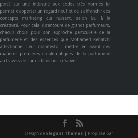
porté sur une industrie aux codes très normés lui
permet d’apporter un regard neuf et de s’affranchir des
concepts marketing qui nuisent, selon lui, à la
créativité. Pour cela, il s’entoure de grands parfumeurs,
chacun choisi pour son approche particulière de la
parfumerie et des essences que Mohamed Rebatchi
affectionne.
Leur manifesto : mettre en avant des
matières premières emblématiques de la parfumerie
au travers de cartes blanches créatives.
Design de
Elegant Themes
| Propulsé par