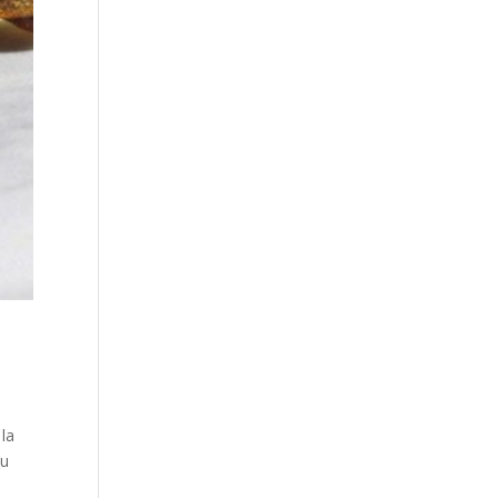
la
du