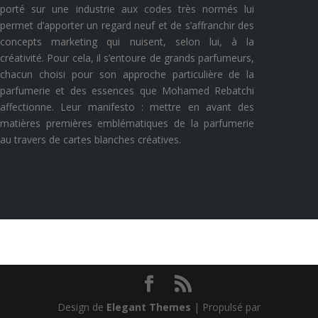
porté sur une industrie aux codes très normés lui
permet d’apporter un regard neuf et de s’affranchir des
concepts marketing qui nuisent, selon lui, à la
créativité. Pour cela, il s’entoure de grands parfumeurs,
chacun choisi pour son approche particulière de la
parfumerie et des essences que Mohamed Rebatchi
affectionne.
Leur manifesto : mettre en avant des
matières premières emblématiques de la parfumerie
au travers de cartes blanches créatives.
Design de
Elegant Themes
| Propulsé par