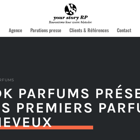
Agence
Parutions presse
Clients & Références
Contact
RFUMS
DK PARFUMS PRÉS
ES PREMIERS PAR
HEVEUX