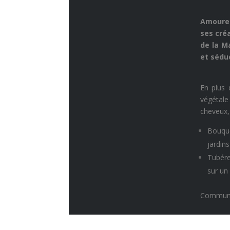
Amoureu
ses cre
de la Ma
et sédu
En plus 
végétale 
cheveux, l
Bouque
jardins
Tubére
sur un
Communiq