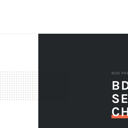
BDK PA
B
S
C