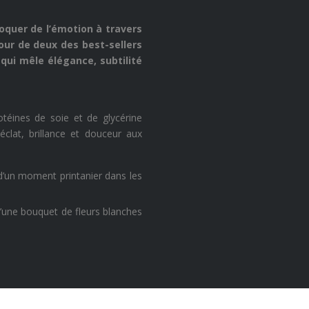
uer de l’émotion à travers
our de deux des best-sellers
i mêle élégance, subtilité
téines de soie et de glycérine
e éclat, brillance et douceur aux
 d’un moment printanier dans les
’une bouquet de fleurs blanches