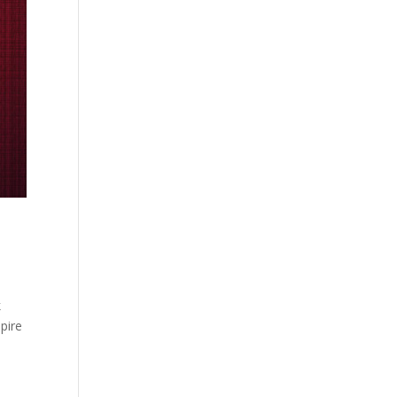
k
pire